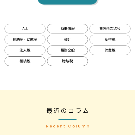
ALL
時事情報
事務所だより
補助金・助成金
会計
所得税
法人税
税務全般
消費税
相続税
贈与税
最近のコラム
Recent Column