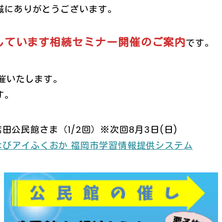
誠にありがとうございます。
定しています相続セミナー開催のご案内
です。
開催いたします。
す。
席田公民館さま（1/2回）※次回8月3日(日)
 まなびアイふくおか 福岡市学習情報提供システム