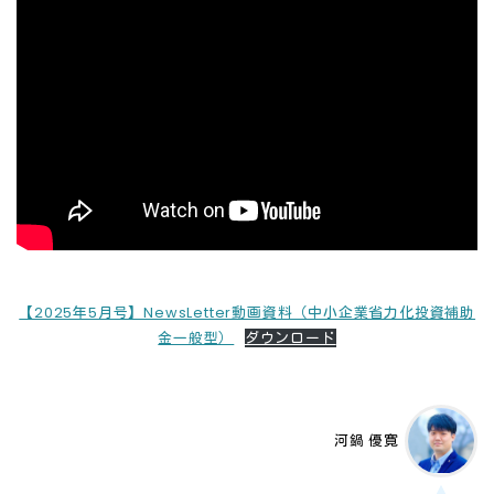
【2025年5月号】NewsLetter動画資料（中小企業省力化投資補助
金一般型）
ダウンロード
河鍋 優寛