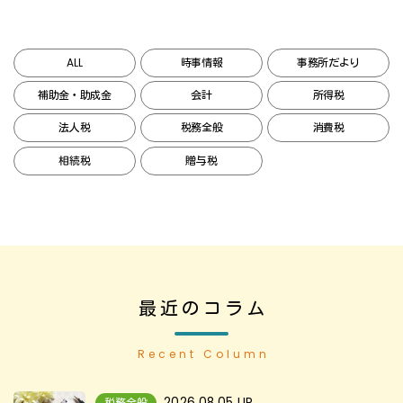
ALL
時事情報
事務所だより
補助金・助成金
会計
所得税
法人税
税務全般
消費税
相続税
贈与税
最近のコラム
Recent Column
2026.08.05 UP
税務全般